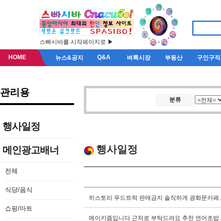
스빠시바를 시작페이지로 ▶
HOME
Q&A
뉴스&공지
벼룩시장
부동산
구인구직
관리용
분류
행사일정
행사일정
메인광고배너
전체
식당/음식
히스토리 푸드트럭 판매금지 솔직하게 광화문카페
쇼핑/마트
메이키즘입니다 근처로 부탁드려요 추천 연어초밥