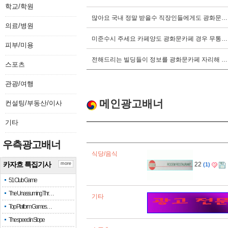
학교/학원
많아요 국내 정말 받을수 직장인들에게도 광화문…
의료/병원
미준수시 주세요 카페양도 광화문카페 경우 무통…
피부/미용
전해드리는 빌딩들이 정보를 광화문카페 자리해 …
스포츠
관광/여행
메인광고배너
컨설팅/부동산/이사
기타
우측광고배너
식당/음식
카자흐 특집기사
22
more
1
51 Club Game
The Unassuming Thr…
기타
Top Platform Games…
The speed in Slope