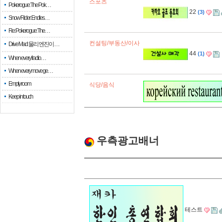
스포츠
Pokerogue: The Pok…
22
3
Snow Rider: Endles…
Re: Pokerogue: The…
컨설팅/부동산/이사
Drive Mad: 물리 엔진이 …
44
1
When every fractio…
When every move ge…
Empty room
식당/음식
Keep in touch
우측광고배너
테스트