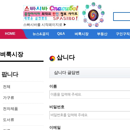
스빠시바를 시작페이지로 ▶
HOME
Q&A
뉴스&공지
벼룩시장
부동산
구인구직
벼룩시장
삽니다
삽니다 글답변
팝니다
이름
전체
가구류
비밀번호
전자제품
도서류
이메일