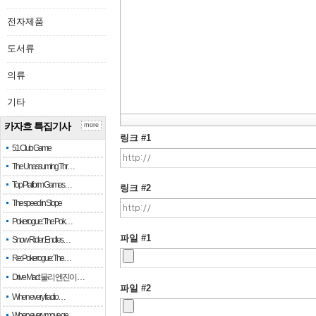
전자제품
도서류
의류
기타
카자흐 특집기사
more
링크 #1
51 Club Game
The Unassuming Thr…
Top Platform Games…
링크 #2
The speed in Slope
Pokerogue: The Pok…
파일 #1
Snow Rider: Endles…
Re: Pokerogue: The…
Drive Mad: 물리 엔진이 …
파일 #2
When every fractio…
When every move ge…