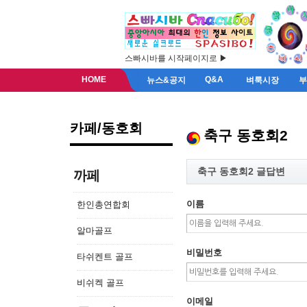
스빠시바를 시작페이지로 ▶
HOME
Q&A
뉴스&공지
벼룩시장
카페/동호회
축구 동호회2
축구 동호회2 글답변
까페
이름
한인총연합회
알마골프
비밀번호
타쉬켄트 골프
비쉬켁 골프
이메일