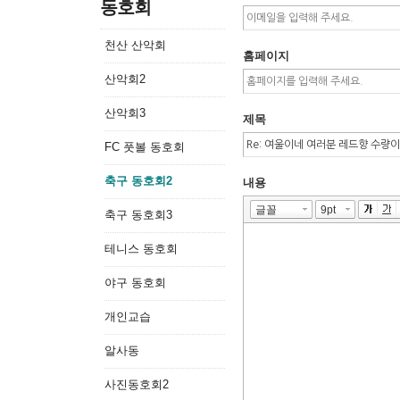
동호회
천산 산악회
홈페이지
산악회2
산악회3
제목
FC 풋볼 동호회
축구 동호회2
내용
축구 동호회3
테니스 동호회
야구 동호회
개인교습
알사동
사진동호회2