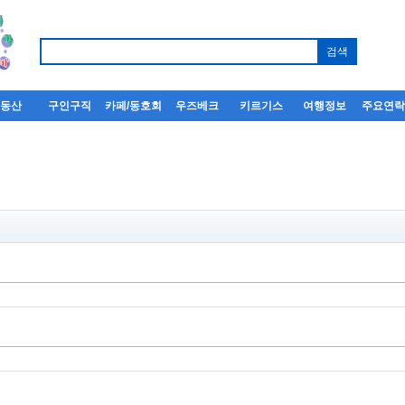
부동산
구인구직
카페/동호회
우즈베크
키르기스
여행정보
주요연