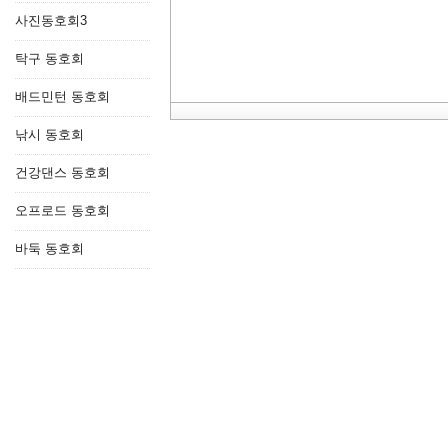
사진동호회3
탁구 동호회
배드민턴 동호회
낚시 동호회
링크 #1
건강댄스 동호회
링크 #2
오프로드 동호회
바둑 동호회
파일 #1
파일 #2
자동등록방지