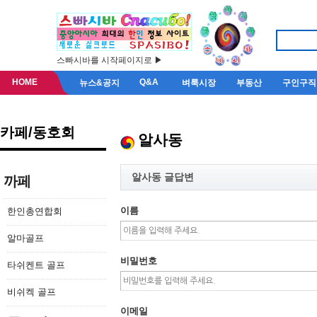
스빠시바를 시작페이지로 ▶
HOME
Q&A
뉴스&공지
벼룩시장
부동산
구인구직
카페/동호회
알사동
알사동 글답변
까페
이름
한인총연합회
알마골프
비밀번호
타쉬켄트 골프
비쉬켁 골프
이메일