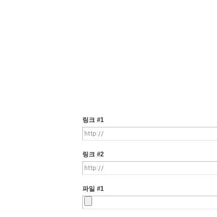
자동등록방지 숫자를 순서대로 입력하세요.
합리적 객관성 , 평화통일 기원, 카자흐스탄 문공부 등록 № 11
st. Bagenbai batira 214-13 Almaty Kazakhstan Tel. +772
Copyright ⓒ KAZAKHNEWS. All Rights Reserved.