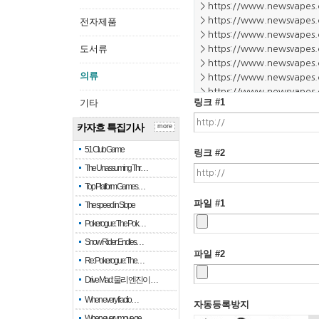
전자제품
도서류
의류
링크 #1
기타
카자흐 특집기사
more
51 Club Game
링크 #2
The Unassuming Thr…
Top Platform Games…
파일 #1
The speed in Slope
Pokerogue: The Pok…
Snow Rider: Endles…
파일 #2
Re: Pokerogue: The…
Drive Mad: 물리 엔진이 …
When every fractio…
자동등록방지
When every move ge…