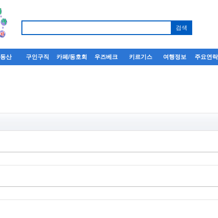
부동산
구인구직
카페/동호회
우즈베크
키르기스
여행정보
주요연