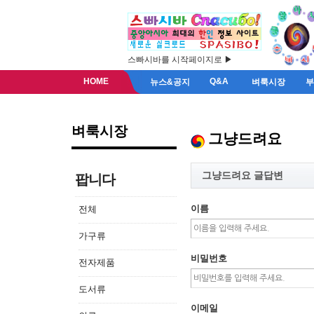
스빠시바를 시작페이지로 ▶
HOME
Q&A
뉴스&공지
벼룩시장
벼룩시장
그냥드려요
그냥드려요 글답변
팝니다
이름
전체
가구류
비밀번호
전자제품
도서류
이메일