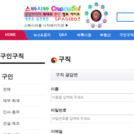
스빠시바를 시작페이지로 ▶
HOME
Q&A
뉴스&공지
벼룩시장
부동산
구인구직
구인구직
구직
구직 글답변
구인
이름
전체
재무·회계
비밀번호
인사·총무
건설·제조
이메일