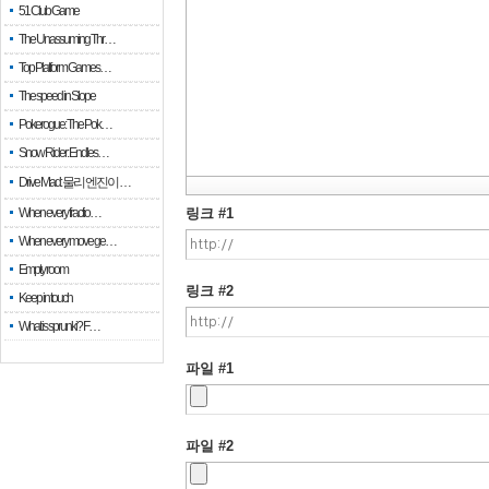
51 Club Game
The Unassuming Thr…
Top Platform Games…
The speed in Slope
Pokerogue: The Pok…
Snow Rider: Endles…
Drive Mad: 물리 엔진이 …
When every fractio…
링크 #1
When every move ge…
Empty room
링크 #2
Keep in touch
What is sprunki? F…
파일 #1
파일 #2