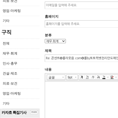
의료·보건
영업·마케팅
홈페이지
기타
구직
분류
전체
제목
재무·회계
인사·총무
내용
건설·제조
의료·보건
영업·마케팅
기타
카자흐 특집기사
more