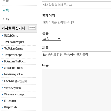
문화
교육
홈페이지
기타
카자흐 특집기사
more
분류
51 Club Game
The Unassuming Thr…
제목
Top Platform Games…
The speed in Slope
Pokerogue: The Pok…
내용
Snow Rider: Endles…
Re: Pokerogue: The…
Drive Mad: 물리 엔진이 …
When every fractio…
When every move ge…
Empty room
Keep in touch