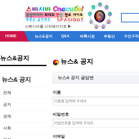
스빠시바를 시작페이지로 ▶
HOME
Q&A
뉴스&공지
벼룩시장
부동산
구인구직
뉴스&공지
뉴스& 공지
뉴스& 공지 글답변
뉴스& 공지
이름
전체
공지
비밀번호
경제
사회
이메일