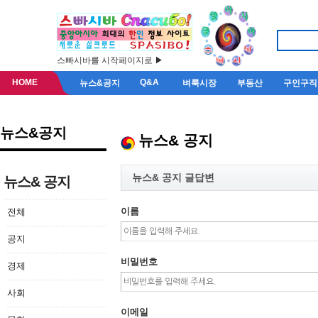
스빠시바를 시작페이지로 ▶
HOME
Q&A
뉴스&공지
벼룩시장
부동산
구인구직
뉴스&공지
뉴스& 공지
뉴스& 공지 글답변
뉴스& 공지
이름
전체
공지
비밀번호
경제
사회
이메일