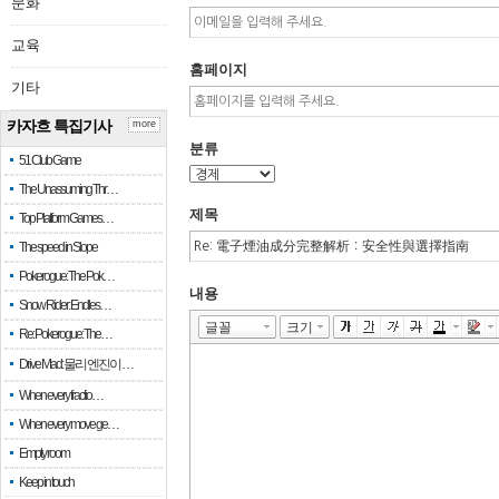
문화
교육
홈페이지
기타
카자흐 특집기사
more
분류
51 Club Game
The Unassuming Thr…
제목
Top Platform Games…
The speed in Slope
Pokerogue: The Pok…
내용
Snow Rider: Endles…
Re: Pokerogue: The…
Drive Mad: 물리 엔진이 …
When every fractio…
When every move ge…
Empty room
Keep in touch