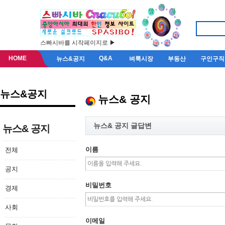
스빠시바를 시작페이지로 ▶
HOME
Q&A
뉴스&공지
벼룩시장
부동산
구인구직
뉴스&공지
뉴스& 공지
뉴스& 공지 글답변
뉴스& 공지
이름
전체
공지
비밀번호
경제
사회
이메일