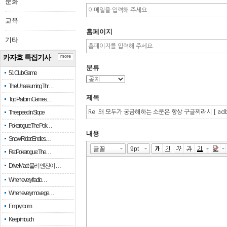
문화
교육
홈페이지
기타
카자흐 특집기사
more
분류
51 Club Game
The Unassuming Thr…
제목
Top Platform Games…
The speed in Slope
Pokerogue: The Pok…
내용
Snow Rider: Endles…
Re: Pokerogue: The…
Drive Mad: 물리 엔진이 …
When every fractio…
When every move ge…
Empty room
Keep in touch