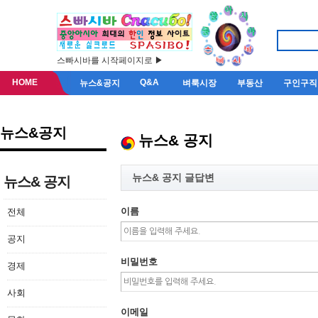
스빠시바를 시작페이지로 ▶
HOME
Q&A
뉴스&공지
벼룩시장
부동산
구인구직
뉴스&공지
뉴스& 공지
뉴스& 공지 글답변
뉴스& 공지
이름
전체
공지
비밀번호
경제
사회
이메일