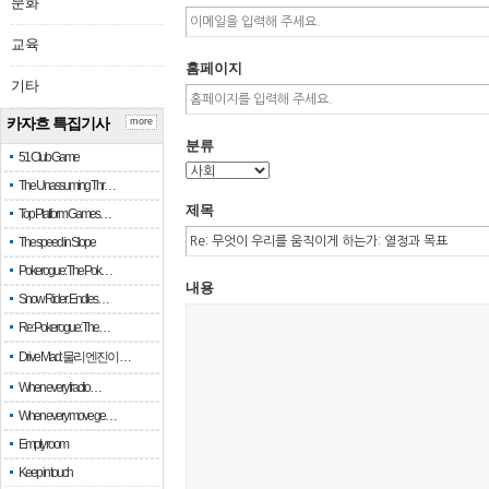
문화
교육
홈페이지
기타
카자흐 특집기사
more
분류
51 Club Game
The Unassuming Thr…
제목
Top Platform Games…
The speed in Slope
Pokerogue: The Pok…
내용
Snow Rider: Endles…
Re: Pokerogue: The…
Drive Mad: 물리 엔진이 …
When every fractio…
When every move ge…
Empty room
Keep in touch