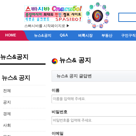
스빠시바를 시작페이지로 ▶
HOME
Q&A
뉴스&공지
벼룩시장
부동산
구인구직
뉴스&공지
뉴스& 공지
뉴스& 공지 글답변
뉴스& 공지
이름
전체
공지
비밀번호
경제
사회
이메일