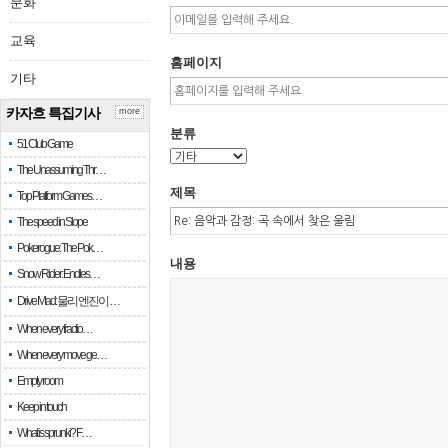
문화
교육
홈페이지
기타
카자흐 특집기사
more
분류
51 Club Game
The Unassuming Thr…
제목
Top Platform Games…
The speed in Slope
Pokerogue: The Pok…
내용
Snow Rider: Endles…
Drive Mad: 물리 엔진이 …
When every fractio…
When every move ge…
Empty room
Keep in touch
What is sprunki? F…