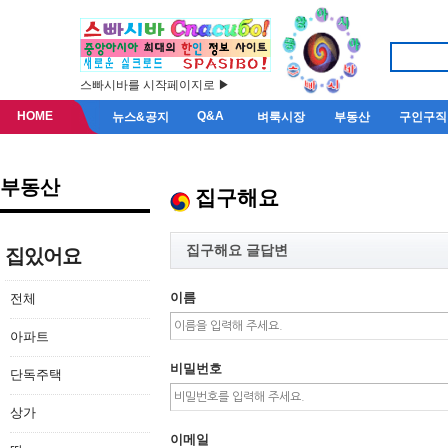
스빠시바를 시작페이지로 ▶
HOME
Q&A
뉴스&공지
벼룩시장
부동산
구인구직
부동산
집구해요
집구해요 글답변
집있어요
이름
전체
아파트
비밀번호
단독주택
상가
이메일