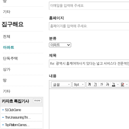
땅
기타
홈페이지
집구해요
전체
분류
아파트
제목
단독주택
상가
내용
땅
기타
카자흐 특집기사
more
51 Club Game
The Unassuming Thr…
Top Platform Games…