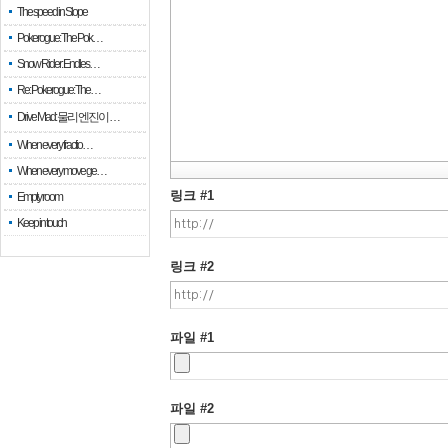
The speed in Slope
Pokerogue: The Pok…
Snow Rider: Endles…
Re: Pokerogue: The…
Drive Mad: 물리 엔진이 …
When every fractio…
When every move ge…
링크 #1
Empty room
Keep in touch
링크 #2
파일 #1
파일 #2