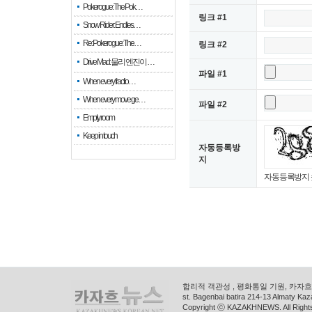
Pokerogue: The Pok…
링크 #1
Snow Rider: Endles…
Re: Pokerogue: The…
링크 #2
Drive Mad: 물리 엔진이 …
파일 #1
When every fractio…
When every move ge…
파일 #2
Empty room
Keep in touch
자동등록방
새로고침
지
자동등록방지 
합리적 객관성 , 평화통일 기원, 카자흐스
st. Bagenbai batira 214-13 Almaty K
Copyright ⓒ KAZAKHNEWS. All Right