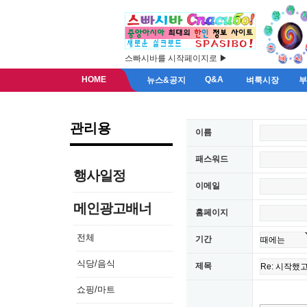
스빠시바를 시작페이지로 ▶
HOME
Q&A
뉴스&공지
벼룩시장
관리용
이름
패스워드
행사일정
이메일
메인광고배너
홈페이지
전체
기간
식당/음식
제목
쇼핑/마트