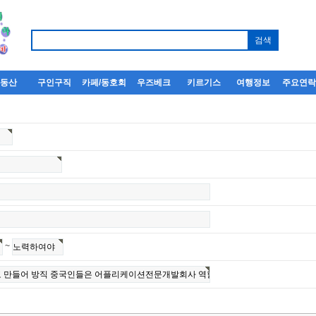
부동산
구인구직
카페/동호회
우즈베크
키르기스
여행정보
주요연
~