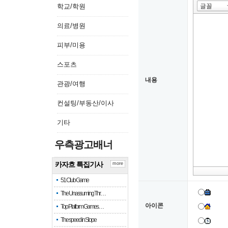
학교/학원
의료/병원
피부/미용
스포츠
내용
관광/여행
컨설팅/부동산/이사
기타
우측광고배너
카자흐 특집기사
more
51 Club Game
The Unassuming Thr…
아이콘
Top Platform Games…
The speed in Slope