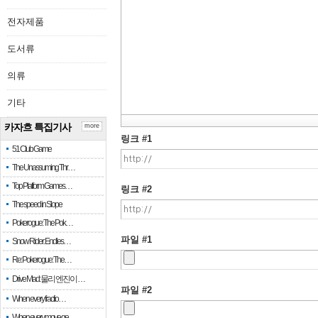
전자제품
도서류
의류
기타
카자흐 특집기사
more
링크 #1
51 Club Game
The Unassuming Thr…
Top Platform Games…
링크 #2
The speed in Slope
Pokerogue: The Pok…
파일 #1
Snow Rider: Endles…
Re: Pokerogue: The…
Drive Mad: 물리 엔진이 …
파일 #2
When every fractio…
When every move ge…