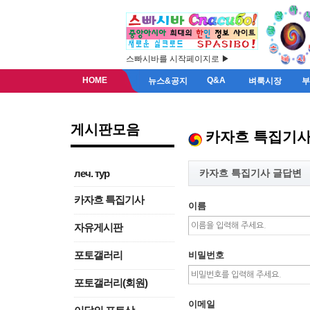
스빠시바를 시작페이지로 ▶
HOME
Q&A
뉴스&공지
벼룩시장
게시판모음
카자흐 특집기
카자흐 특집기사 글답변
леч. тур
카자흐 특집기사
이름
자유게시판
포토갤러리
비밀번호
포토갤러리(회원)
이메일