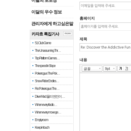
이달의 포토상
이달의 우수 정보
홈페이지
관리자에게 하고싶은말
카자흐 특집기사
more
제목
51 Club Game
The Unassuming Thr…
Top Platform Games…
내용
The speed in Slope
Pokerogue: The Pok…
Snow Rider: Endles…
Re: Pokerogue: The…
Drive Mad: 물리 엔진이 …
When every fractio…
When every move ge…
Empty room
Keep in touch