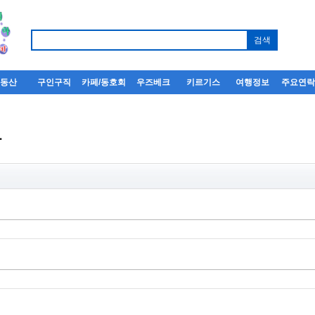
부동산
구인구직
카페/동호회
우즈베크
키르기스
여행정보
주요연
사