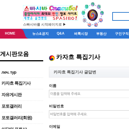
스빠시바를 시작페이지로 ▶
HOME
Q&A
뉴스&공지
벼룩시장
부동산
구인구직
게시판모음
카자흐 특집기사
카자흐 특집기사 글답변
леч. тур
카자흐 특집기사
이름
자유게시판
포토갤러리
비밀번호
포토갤러리(회원)
이메일