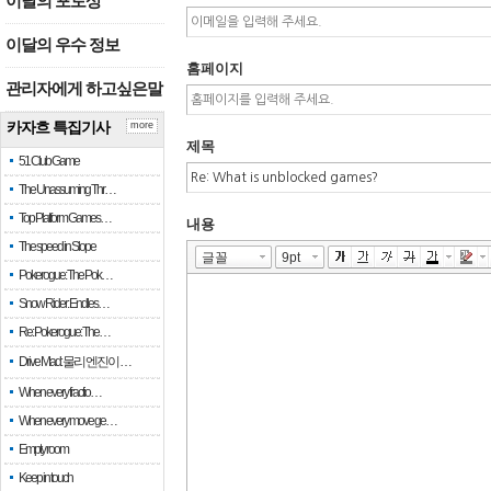
이달의 포토상
이달의 우수 정보
홈페이지
관리자에게 하고싶은말
카자흐 특집기사
more
제목
51 Club Game
The Unassuming Thr…
Top Platform Games…
내용
The speed in Slope
Pokerogue: The Pok…
Snow Rider: Endles…
Re: Pokerogue: The…
Drive Mad: 물리 엔진이 …
When every fractio…
When every move ge…
Empty room
Keep in touch