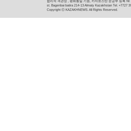
합리적 객관성 , 평화통일 기원, 카자흐스탄 문공부 등록 № 11
st. Bagenbai batira 214-13 Almaty Kazakhstan Tel. +772
Copyright ⓒ KAZAKHNEWS. All Rights Reserved.