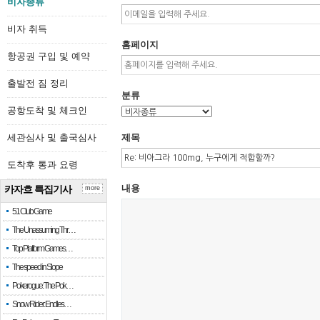
비자종류
비자 취득
홈페이지
항공권 구입 및 예약
출발전 짐 정리
분류
공항도착 및 체크인
세관심사 및 출국심사
제목
도착후 통과 요령
내용
카자흐 특집기사
more
51 Club Game
The Unassuming Thr…
Top Platform Games…
The speed in Slope
Pokerogue: The Pok…
Snow Rider: Endles…