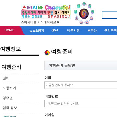
스빠시바를 시작페이지로 ▶
HOME
Q&A
뉴스&공지
벼룩시장
부동산
구인구직
여행정보
여행준비
여행준비 글답변
여행준비
이름
전체
노동허가
비밀번호
영주권
입국 정보
이메일