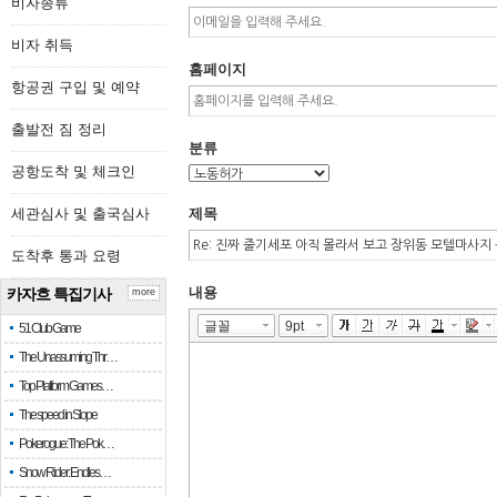
비자종류
비자 취득
홈페이지
항공권 구입 및 예약
출발전 짐 정리
분류
공항도착 및 체크인
세관심사 및 출국심사
제목
도착후 통과 요령
내용
카자흐 특집기사
more
51 Club Game
The Unassuming Thr…
Top Platform Games…
The speed in Slope
Pokerogue: The Pok…
Snow Rider: Endles…