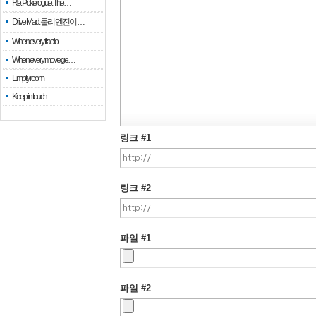
Re: Pokerogue: The…
Drive Mad: 물리 엔진이 …
When every fractio…
When every move ge…
Empty room
Keep in touch
링크 #1
링크 #2
파일 #1
파일 #2