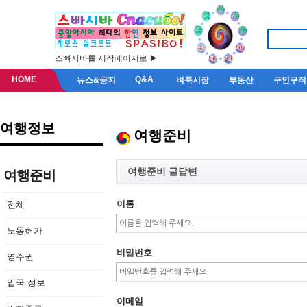
스빠시바를 시작페이지로 ▶
HOME
Q&A
뉴스&공지
벼룩시장
부동산
구인구직
여행정보
여행준비
여행준비 글답변
여행준비
이름
전체
노동허가
비밀번호
영주권
입국 정보
이메일