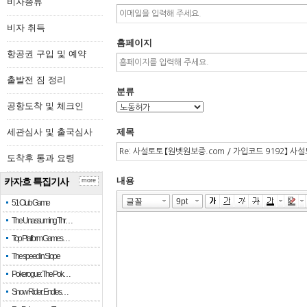
비자종류
비자 취득
홈페이지
항공권 구입 및 예약
출발전 짐 정리
분류
공항도착 및 체크인
세관심사 및 출국심사
제목
도착후 통과 요령
내용
카자흐 특집기사
more
51 Club Game
The Unassuming Thr…
Top Platform Games…
The speed in Slope
Pokerogue: The Pok…
Snow Rider: Endles…