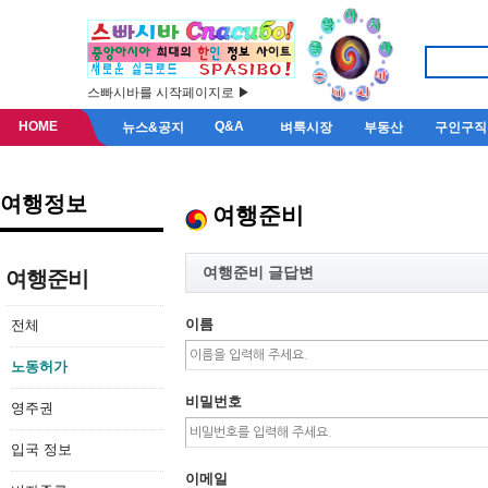
스빠시바를 시작페이지로 ▶
HOME
Q&A
뉴스&공지
벼룩시장
부동산
구인구직
여행정보
여행준비
여행준비 글답변
여행준비
이름
전체
노동허가
비밀번호
영주권
입국 정보
이메일