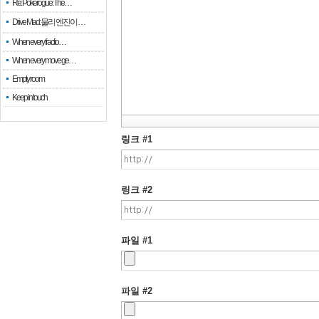
Re: Pokerogue: The…
Drive Mad: 물리 엔진이 …
When every fractio…
When every move ge…
Empty room
Keep in touch
링크 #1
링크 #2
파일 #1
파일 #2