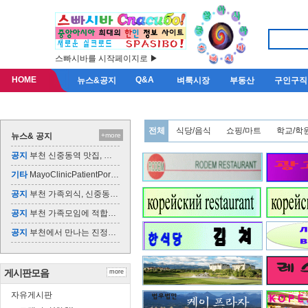
스빠시바를 시작페이지로 ▶
HOME
Q&A
뉴스&공지
벼룩시장
부동산
구인구직
전체
식당/음식
쇼핑/마트
학교/학
뉴스& 공지
+more
공지
부천 신중동역 맛집, 미쓰발랑코에서 한식의 매…
기타
MayoClinicPatientPortal
공지
부천 가족외식, 신중동역에서 즐기는 맛있는 한…
공지
부천 가족모임에 적합한 맛집과 명소 추천
공지
부천에서 만나는 진정한 한식의 맛, 미쓰발랑코
게시판모음
more
자유게시판