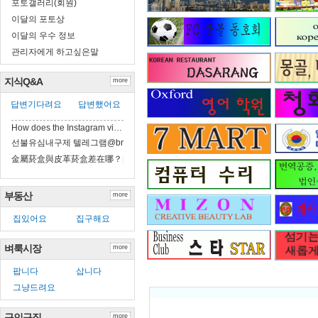
포토갤러리(회원)
이달의 포토상
이달의 우수 정보
관리자에게 하고싶은말
지식Q&A
more
답변기다려요
답변했어요
How does the Instagram vi…
선불유심내구제 텔레그램@brrsim_7 선불유…
金屬菸盒與皮革菸盒差在哪？日常攜帶實比
부동산
more
집있어요
집구해요
벼룩시장
more
팝니다
삽니다
그냥드려요
Re: 
구인구직
more