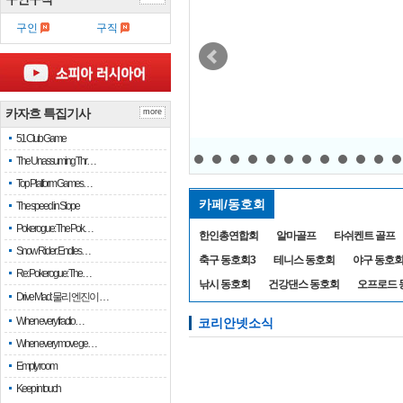
구인
구직
카자흐 누르따우 4명 모두 일
카자흐 특집기사
more
직선상 그린 올려
51 Club Game
The Unassuming Thr…
Top Platform Games…
카페/동호회
The speed in Slope
Pokerogue: The Pok…
한인총연합회
알마골프
타쉬켄트 골프
Snow Rider: Endles…
축구 동호회3
테니스 동호회
야구 동호
Re: Pokerogue: The…
낚시 동호회
건강댄스 동호회
오프로드 
Drive Mad: 물리 엔진이 …
When every fractio…
코리안넷소식
When every move ge…
Empty room
Keep in touch