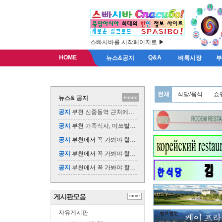
스빠시바를 시작페이지로 ▶
HOME
Q&A
뉴스&공지
벼룩시장
전체
식당/음식
쇼
뉴스& 공지
+more
공지
부천 신중동역 근처에서 즐길 수 있는 맛집, …
공지
부천 가족식사, 미쓰발랑코에서 특별한 외식을 …
공지
부천에서 꼭 가봐야 할 맛집, 미쓰발랑코
공지
부천에서 꼭 가봐야 할 점심 맛집, 미쓰발랑코
공지
부천에서 꼭 가봐야 할 한식 맛집, 미쓰발랑코
게시판모음
more
자유게시판