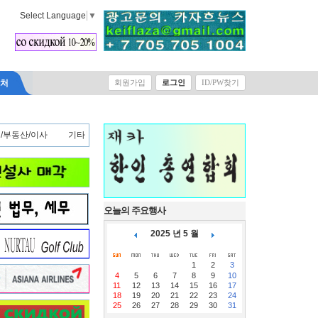
Select Language
▼
락처
회원가입
로그인
ID/PW찾기
/부동산/이사
기타
오늘의 주요행사
2025 년 5 월
1
2
3
4
5
6
7
8
9
10
11
12
13
14
15
16
17
18
19
20
21
22
23
24
25
26
27
28
29
30
31