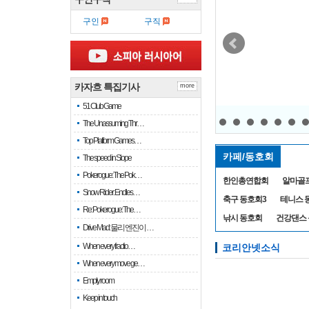
구인
구직
카자흐 누르따우 4명 
카자흐 특집기사
more
직선상 그린 올
51 Club Game
The Unassuming Thr…
Top Platform Games…
카페/동호회
The speed in Slope
Pokerogue: The Pok…
한인총연합회
알마골
Snow Rider: Endles…
축구 동호회3
테니스 
Re: Pokerogue: The…
낚시 동호회
건강댄스
Drive Mad: 물리 엔진이 …
When every fractio…
코리안넷소식
When every move ge…
Empty room
Keep in touch