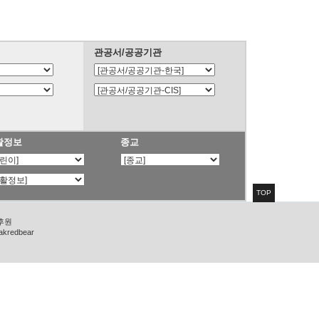
관공서/공공기관
활정보
종교
TOP
 후원
zakredbear