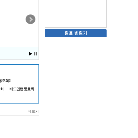
모두 일직선상 그린 올려
환율 변환기
3.1절 기념식
동호회2
호회
배드민턴 동호회
더보기