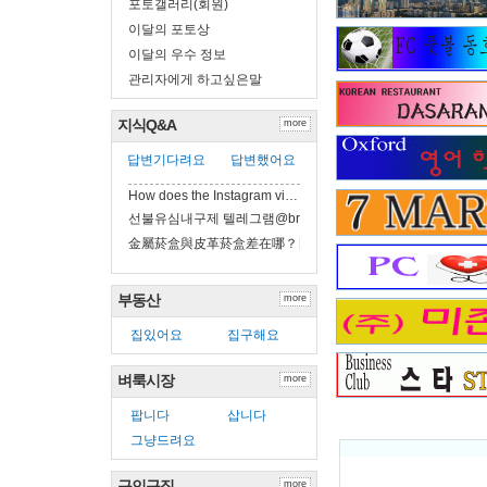
포토갤러리(회원)
이달의 포토상
이달의 우수 정보
관리자에게 하고싶은말
지식Q&A
more
답변기다려요
답변했어요
How does the Instagram vi…
선불유심내구제 텔레그램@brrsim_7 선불유…
金屬菸盒與皮革菸盒差在哪？日常攜帶實比
부동산
more
집있어요
집구해요
벼룩시장
more
팝니다
삽니다
그냥드려요
구인구직
more