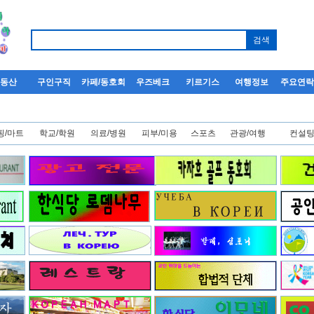
부동산
구인구직
카페/동호회
우즈베크
키르기스
여행정보
주요연
핑/마트
학교/학원
의료/병원
피부/미용
스포츠
관광/여행
컨설팅