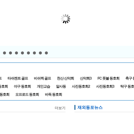
일직선상 그린 올려
일직선상 그린 올려
모두 일
려
프
타쉬켄트 골프
비쉬켁 골프
천산 산악회
산악회3
FC 풋볼 동호회
축구 
동호회
야구 동호회
개인교습
알사동
사진동호회2
사진동호회3
탁구 동
 동호회
오프로드 동호회
바둑 동호회
재외동포뉴스
더보기