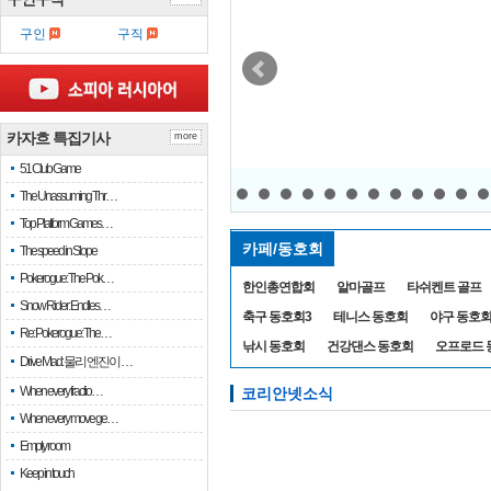
구인
구직
카자흐 누르따우 4명 모두 일
카자흐 특집기사
more
직선상 그린 올려
51 Club Game
The Unassuming Thr…
Top Platform Games…
카페/동호회
The speed in Slope
Pokerogue: The Pok…
한인총연합회
알마골프
타쉬켄트 골프
Snow Rider: Endles…
축구 동호회3
테니스 동호회
야구 동호
Re: Pokerogue: The…
낚시 동호회
건강댄스 동호회
오프로드 
Drive Mad: 물리 엔진이 …
When every fractio…
코리안넷소식
When every move ge…
Empty room
Keep in touch