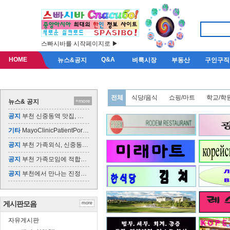
스빠시바를 시작페이지로 ▶
HOME
Q&A
뉴스&공지
벼룩시장
부동산
구인구직
전체
식당/음식
쇼핑/마트
학교/학
뉴스& 공지
+more
공지
부천 신중동역 맛집, 미쓰발랑코에서 한식의 매…
기타
MayoClinicPatientPortal
공지
부천 가족외식, 신중동역에서 즐기는 맛있는 한…
공지
부천 가족모임에 적합한 맛집과 명소 추천
공지
부천에서 만나는 진정한 한식의 맛, 미쓰발랑코
게시판모음
more
자유게시판