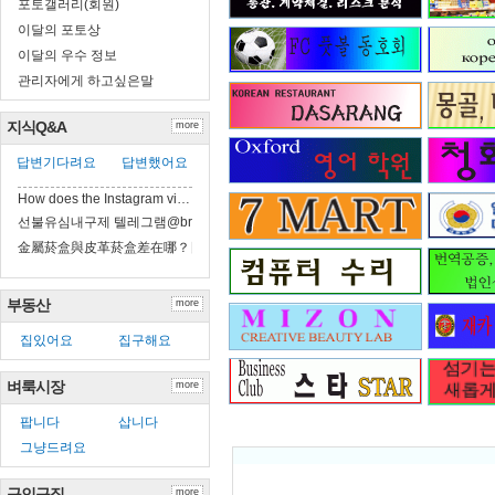
포토갤러리(회원)
이달의 포토상
이달의 우수 정보
관리자에게 하고싶은말
지식Q&A
more
답변기다려요
답변했어요
How does the Instagram vi…
선불유심내구제 텔레그램@brrsim_7 선불유…
金屬菸盒與皮革菸盒差在哪？日常攜帶實比
부동산
more
집있어요
집구해요
벼룩시장
more
팝니다
삽니다
그냥드려요
Re: 
구인구직
more