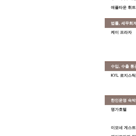
애플타운 휘트
법률, 세무회계
케이 프라자
수입, 수출 
KYL 로지스
한인운영 숙
명가호텔
이모네 게스트