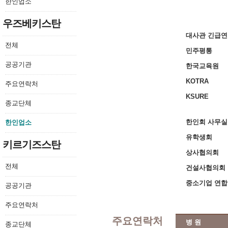
한인업소
우즈베키스탄
대사관 긴급
전체
민주평통
공공기관
한국교육원
KOTRA
주요연락처
KSURE
종교단체
한인회 사무실
한인업소
유학생회
키르기즈스탄
상사협의회
전체
건설사협의회
중소기업 연
공공기관
주요연락처
주요연락처
병 원
종교단체