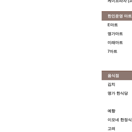
케이프라자 (1
한인운영 마트
E마트
명가마트
미래마트
7마트
음식점
김치
명가 한식당
예향
이모네 한정식
고려