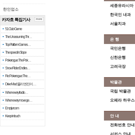
세종유라시아
한인업소
한국인 내과
카자흐 특집기사
more
서울치과
51 Club Game
The Unassuming Thr…
은 행
Top Platform Games…
국민은행
The speed in Slope
신한은행
Pokerogue: The Pok…
고려극장
Snow Rider: Endles…
Re: Pokerogue: The…
박물관
Drive Mad: 물리 엔진이 …
국립 박물관
When every fractio…
오페라 하우스
When every move ge…
Empty room
안 내
Keep in touch
전화번호 안내
서커스 안내