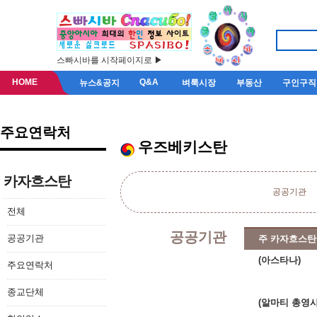
스빠시바를 시작페이지로 ▶
HOME
Q&A
뉴스&공지
벼룩시장
부동산
구인구직
주요연락처
우즈베키스탄
카자흐스탄
공공기관
전체
공공기관
공공기관
주 카자흐스탄
(아스타나)
주요연락처
종교단체
(알마티 총영사