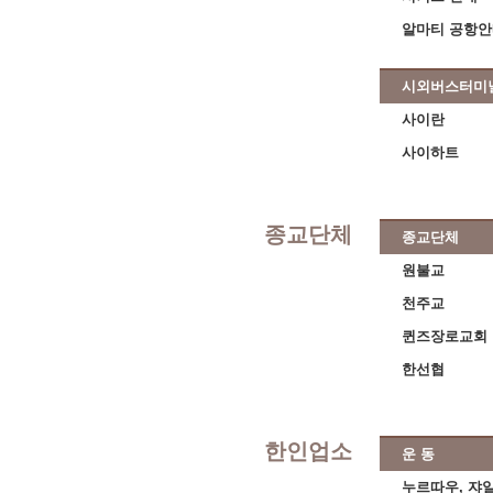
알마티 공항
시외버스터미
사이란
사이하트
종교단체
종교단체
원불교
천주교
퀸즈장로교회
한선협
한인업소
운 동
누르따우, 쟈