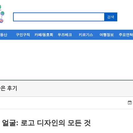
부동산
구인구직
카페/동호회
우즈베크
키르기스
여행정보
주요연
은 후기
얼굴: 로고 디자인의 모든 것