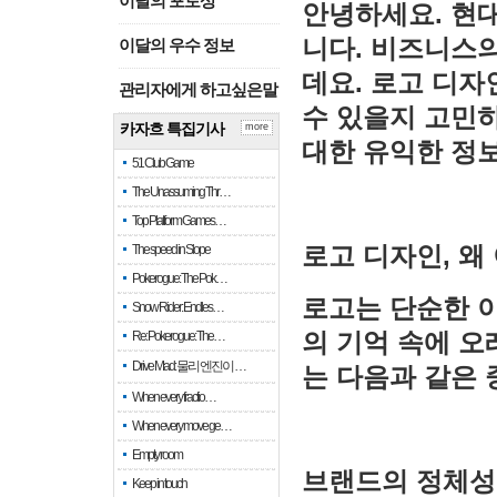
이달의 포토상
안녕하세요. 현
니다. 비즈니스의
이달의 우수 정보
데요. 로고 디자
관리자에게 하고싶은말
수 있을지 고민하
카자흐 특집기사
more
대한 유익한 정
51 Club Game
The Unassuming Thr…
Top Platform Games…
로고 디자인, 왜
The speed in Slope
Pokerogue: The Pok…
로고는 단순한 이
Snow Rider: Endles…
의 기억 속에 오
Re: Pokerogue: The…
Drive Mad: 물리 엔진이 …
는 다음과 같은
When every fractio…
When every move ge…
Empty room
브랜드의 정체성 
Keep in touch