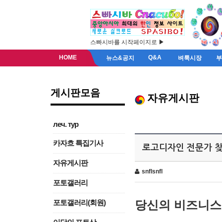
스빠시바를 시작페이지로 ▶
HOME
Q&A
뉴스&공지
벼룩시장
게시판모음
자유게시판
леч. тур
카자흐 특집기사
로고디자인 전문가 찾
자유게시판
snflsnfl
포토갤러리
당신의 비즈니스 
포토갤러리(회원)