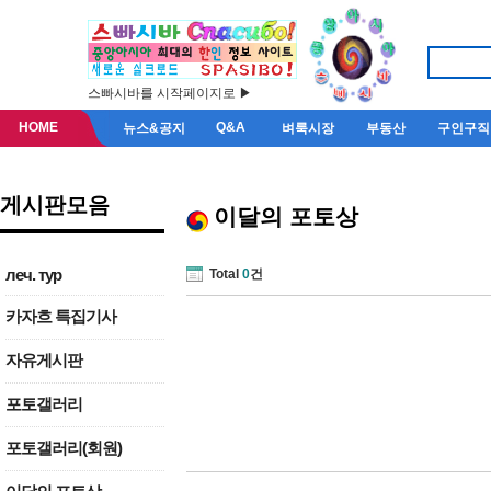
스빠시바를 시작페이지로 ▶
HOME
Q&A
뉴스&공지
벼룩시장
부동산
구인구직
게시판모음
이달의 포토상
леч. тур
Total
0
건
카자흐 특집기사
자유게시판
포토갤러리
포토갤러리(회원)