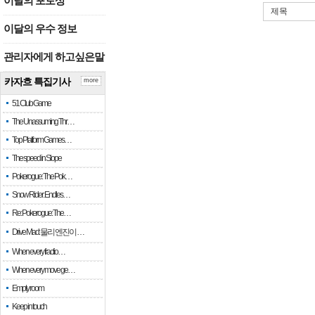
이달의 포토상
제목
이달의 우수 정보
관리자에게 하고싶은말
카자흐 특집기사
more
51 Club Game
The Unassuming Thr…
Top Platform Games…
The speed in Slope
Pokerogue: The Pok…
Snow Rider: Endles…
Re: Pokerogue: The…
Drive Mad: 물리 엔진이 …
When every fractio…
When every move ge…
Empty room
Keep in touch