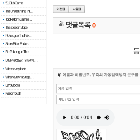
51 Club Game
The Unassuming Thr…
Top Platform Games…
댓글목록
0
The speed in Slope
Pokerogue: The Pok…
Snow Rider: Endles…
등
Re: Pokerogue: The…
Drive Mad: 물리 엔진이 …
When every fractio…
이름과 비밀번호, 우측의 자동입력방지 문구를 
When every move ge…
Empty room
Keep in touch