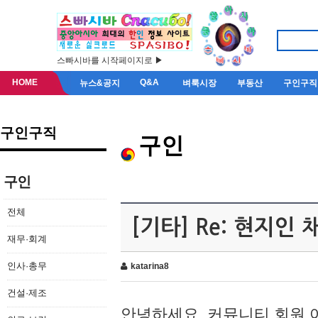
스빠시바를 시작페이지로 ▶
HOME
Q&A
뉴스&공지
벼룩시장
부동산
구인구직
구인구직
구인
구인
전체
[기타] Re: 현지인
재무·회계
인사·총무
katarina8
건설·제조
안녕하세요, 커뮤니티 회원 