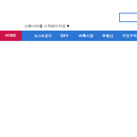
스빠시바를 시작페이지로 ▶
HOME
Q&A
뉴스&공지
벼룩시장
부동산
구인구직