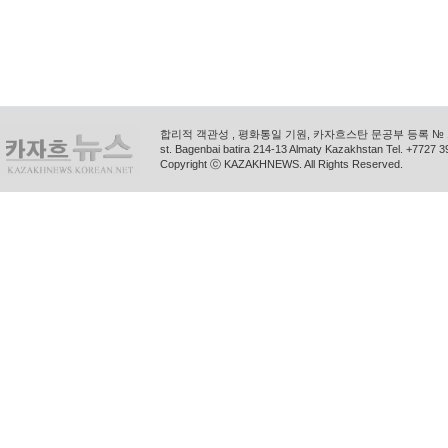
합리적 객관성 , 평화통일 기원, 카자흐스탄 문공부 등록 № 11
st. Bagenbai batira 214-13 Almaty Kazakhstan Tel. +772
Copyright ⓒ KAZAKHNEWS. All Rights Reserved.