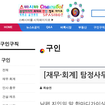
스빠시바를 시작페이지로 ▶
HOME
Q&A
뉴스&공지
벼룩시장
부동산
구인구직
구인구직
구인
구인
전체
[재무·회계] 탐정사
재무·회계
인사·총무
최승연
건설·제조
남편 지인의 말 한마디가이상