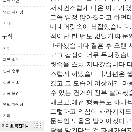
의료·보건
서자연스럽게 나온 이야기였어
영업·마케팅
그쪽 일정 많아졌다고 하던데
기타
내내머릿속이 복잡했습니다.
적이단 한 번도 없었기 때문입
구직
바라봤습니다.​결혼 후 오랜
전체
고그 감정이 너무 두려웠습니
재무·회계
릿속을 스쳐 지나갔습니다.​​
인사·총무
스럽게 꺼냈습니다.​남편은 
갔고,그 모습이 이상하게 마
건설·제조
수 있는 건거의 전부 살펴봤습
의료·보건
해보고,예전 행동들도 하나씩
영업·마케팅
그렇다고 의심이 사라지지도 
기타
문적인 도움을 받아야겠다고생
카자흐 특집기사
more
담을 맡긴다는 것 자체가쉽지