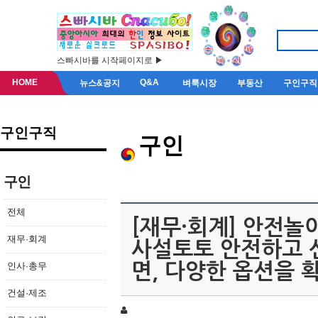
스빠시바를 시작페이지로 ▶
HOME
Q&A
뉴스&공지
벼룩시장
부동산
구인구직
구인구직
구인
구인
전체
[재무·회계] 안전놀이
재무·회계
사설토토 안전하고 
인사·총무
면, 다양한 옵션을
건설·제조