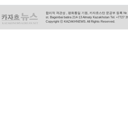
합리적 객관성 , 평화통일 기원, 카자흐스탄 문공부 등록 № 11
st. Bagenbai batira 214-13 Almaty Kazakhstan Tel. +772
Copyright ⓒ KAZAKHNEWS. All Rights Reserved.