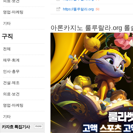
의료·보건
https://룰루랄라.org
[5]
영업·마케팅
기타
아론카지노 룰루랄라.org 
구직
전체
재무·회계
인사·총무
건설·제조
의료·보건
영업·마케팅
기타
카자흐 특집기사
more