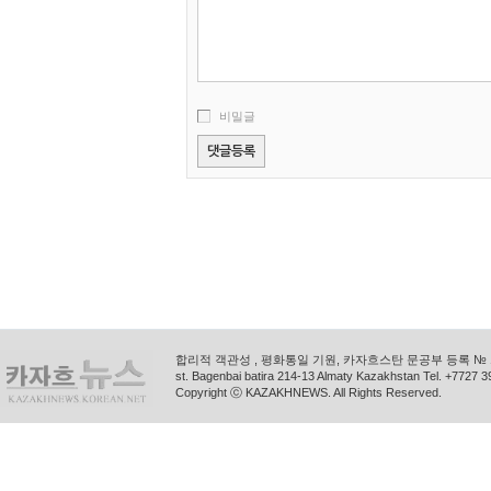
비밀글
합리적 객관성 , 평화통일 기원, 카자흐스탄 문공부 등록 № 11
st. Bagenbai batira 214-13 Almaty Kazakhstan Tel. +772
Copyright ⓒ KAZAKHNEWS. All Rights Reserved.