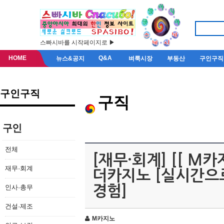
스빠시바를 시작페이지로 ▶
HOME
Q&A
뉴스&공지
벼룩시장
부동산
구인구직
구인구직
구직
구인
전체
[재무·회계] [[ M카지
재무·회계
더카지노 [실시간으
인사·총무
경험]
건설·제조
M카지노