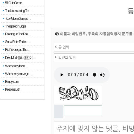
51 Club Game
등
The Unassuming Thr…
Top Platform Games…
The speed in Slope
이름과 비밀번호, 우측의 자동입력방지 문구를 
Pokerogue: The Pok…
Snow Rider: Endles…
Re: Pokerogue: The…
Drive Mad: 물리 엔진이 …
When every fractio…
When every move ge…
Empty room
Keep in touch