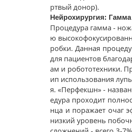
ртвый донор).
Нейрохирургия: Гамма 
Процедура гамма - нож
ю высокофокусированн
робки. Данная процеду
для пациентов благод
ам и робототехники. П
ип использования лупы
я. «Перфекшн» - назва
едура проходит полнос
нца и поражает очаг э
низкий уровень побочн
сложнений - всего 3-7%