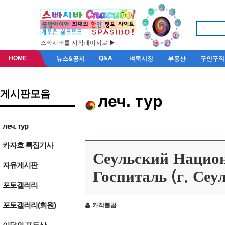
스빠시바를 시작페이지로 ▶
HOME
Q&A
뉴스&공지
벼룩시장
부동산
구인구직
게시판모음
леч. тур
леч. тур
카자흐 특집기사
Сеульский Нацио
자유게시판
Госпиталь (г. Се
포토갤러리
포토갤러리(회원)
카작불곰