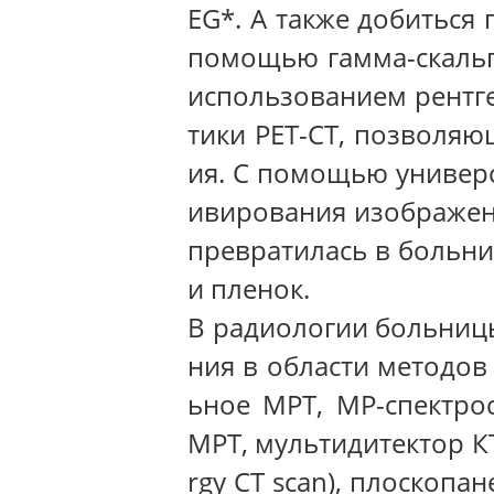
EG*. А также добиться
помощью гамма-скальпе
использованием рентге
тики PET-CT, позволяю
ия. С помощью универ
ивирования изображени
превратилась в больни
и пленок.
В радиологии больниц
ния в области методов
ьное МРТ, МР-спектро
МРТ, мультидитектор КТ
rgy CT scan), плоскопан