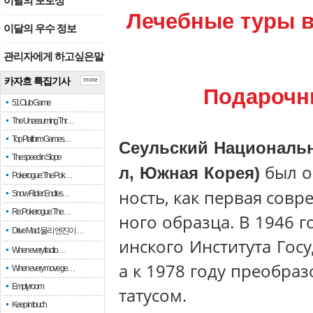
이달의 포토상
Лечебные туры 
이달의 우수 정보
관리자에게 하고싶은말
카자흐 특집기사
more
Подарочн
51 Club Game
The Unassuming Thr…
Top Platform Games…
Сеульский Националь
The speed in Slope
был о
л, Южная Корея)
Pokerogue: The Pok…
ность, как первая сов
Snow Rider: Endles…
Re: Pokerogue: The…
ного образца. В 1946 
Drive Mad: 물리 엔진이 …
инского Института Гос
When every fractio…
а к 1978 году преобра
When every move ge…
Empty room
татусом.
Keep in touch