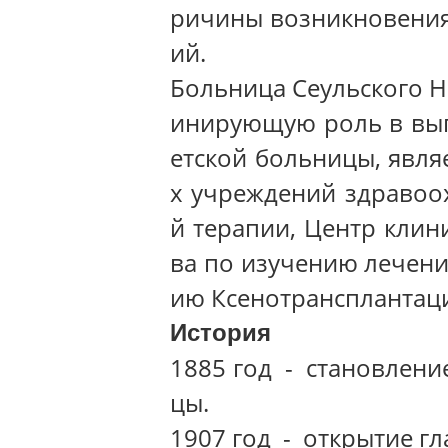
ричины возникновения
ий.
Больница Сеульского Н
инирующую роль в вып
етской больницы, явл
х учреждений здравоох
й терапии, Центр клин
ва по изучению лечени
ию Ксенотрансплантац
История
1885 год - становлени
цы.
1907 год - открытие г