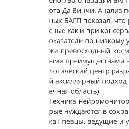
ено 750 операций БАГ
ота Да Винчи. Анализ 
ных БАГП показал, что
сные как и при консер
оказатели по низкому 
же превосходный косм
ыми преимуществами но
логический центр разр
й аксиллярный подход
ечная область).
Техника нейромонитори
рые нуждаются в сохра
как певцы, ведущие и 