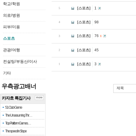
학교/학원
[스포츠]
1
5
의료/병원
[스포츠]
98
4
피부/미용
[스포츠]
76
3
1
스포츠
관광/여행
[스포츠]
45
2
컨설팅/부동산/이사
[스포츠]
3
1
기타
우측광고배너
제목
카자흐 특집기사
more
51 Club Game
The Unassuming Thr…
Top Platform Games…
The speed in Slope