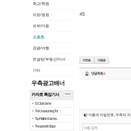
학교/학원
45
의료/병원
피부/미용
스포츠
관광/여행
컨설팅/부동산/이사
기타
댓글목록
0
우측광고배너
카자흐 특집기사
more
51 Club Game
The Unassuming Thr…
이름과 비밀번호, 우측의 자
Top Platform Games…
The speed in Slope