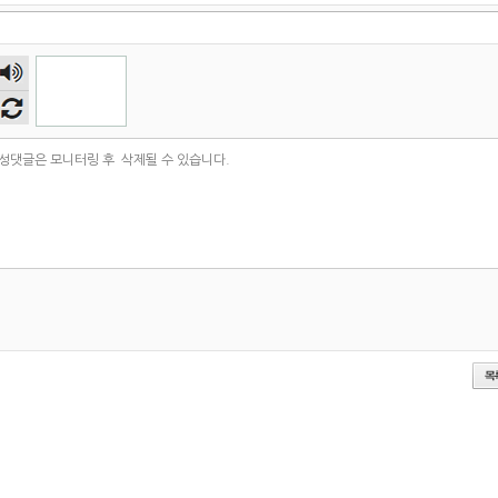
숫자
음성
듣기