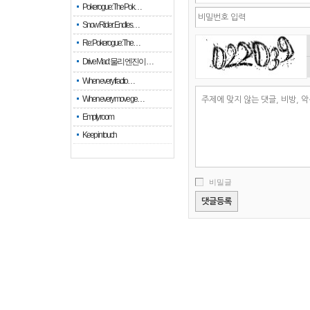
Pokerogue: The Pok…
Snow Rider: Endles…
Re: Pokerogue: The…
Drive Mad: 물리 엔진이 …
When every fractio…
When every move ge…
Empty room
Keep in touch
비밀글