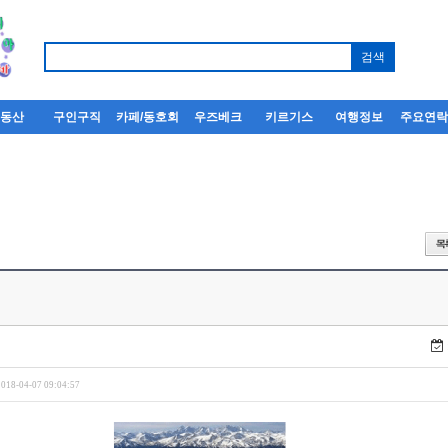
부동산
구인구직
카페/동호회
우즈베크
키르기스
여행정보
주요연
2018-04-07 09:04:57