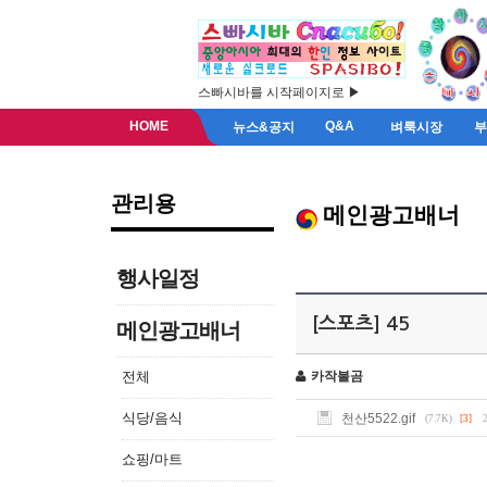
스빠시바를 시작페이지로 ▶
HOME
Q&A
뉴스&공지
벼룩시장
관리용
메인광고배너
행사일정
[스포츠] 45
메인광고배너
전체
카작불곰
식당/음식
천산5522.gif
(7.7K)
[3]
쇼핑/마트