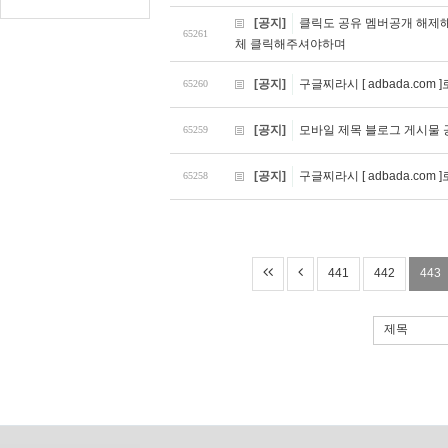
[공지]
클릭도 공유 멤버공개 해제
65261
체 클릭해주셔야하며
[공지]
구글찌라시 [ adbada.co
65260
[공지]
모바일 제목 블로그 게시물 
65259
[공지]
구글찌라시 [ adbada.co
65258
441
442
443
제목