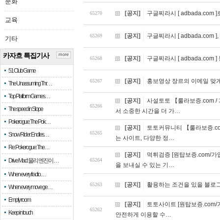
문화
[공지]
구글찌라시 [ adbada.co
65270
교육
[공지]
구글찌라시 [ adbada.com
65269
기타
카자흐 특집기사
more
[공지]
구글찌라시 [ adbada.co
65268
51 Club Game
[공지]
홍보영상 장르의 이메일 맞
65267
The Unassuming Thr…
Top Platform Games…
[공지]
사설토토 【룰라보증.com 
65266
The speed in Slope
서 소중한 시간을 더 가…
Pokerogue: The Pok…
[공지]
토토커뮤니티 【룰라보증.com
65265
Snow Rider: Endles…
는 사이트, 다양한 정…
Re: Pokerogue: The…
[공지]
먹튀검증 [원탑보증.com/가
Drive Mad: 물리 엔진이 …
65264
을 보내실 수 있는 기…
When every fractio…
[공지]
활용하는 조건을 있을 블로그
65263
When every move ge…
Empty room
[공지]
토토사이트 [원탑보증.com/
65262
Keep in touch
안전하게 이용할 수…