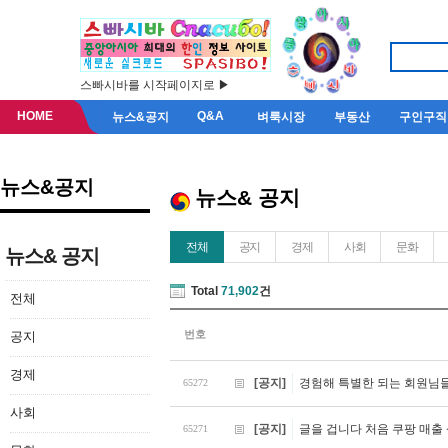
스빠시바를 시작페이지로 ▶
HOME
Q&A
뉴스&공지
벼룩시장
부동산
구인구직
뉴스&공지
뉴스& 공지
전체
공지
경제
사회
문화
뉴스& 공지
Total
71,902
건
전체
번호
공지
경제
[공지]
경험해 특별한 되는 회원님들
65272
사회
[공지]
글을 겁니다 처음 쿠팡 매출
65271