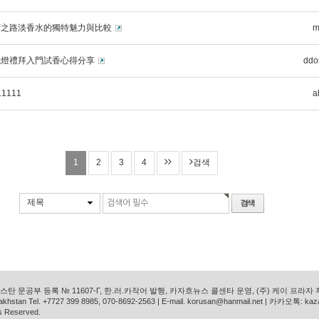
府之路淡香水的獨特魅力與比較
m
熄燈禮拜入門試香心得分享
ddo
11111
a
1
2
3
4
검색
제목
탄 문공부 등록 № 11607-Г, 한.러.카작어 발행, 카자흐뉴스 콜센타 운영, (주) 케이 프라자
azakhstan Tel. +7727 399 8985, 070-8692-2563 | E-mail. korusan@hanmail.net | 카카오톡: ka
s Reserved.