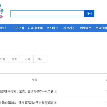
부동산
구인구직
카페/동호회
우즈베크
키르기스
여행정보
주요연
사회
문화
교육
기타
제목
SP2煙彈使用指南：選購、更換與保存一次了解
m
二回機的優缺點：使用者實測分享與省錢秘訣
m