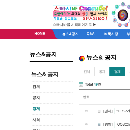
스빠시바를 시작페이지로 ▶
HOME
Q&A
뉴스&공지
벼룩시장
뉴스&공지
뉴스& 공지
전체
공지
경제
뉴스& 공지
Total
49
건
전체
번호
공지
경제
[경제]
50. 
49
사회
[경제]
IQOS
48