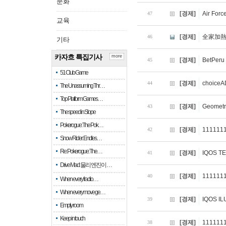
문화
[경제]
Air Forc
47
교육
[경제]
全家加
46
기타
카자흐 특집기사
more
[경제]
BetPeru 
45
51 Club Game
[경제]
choice
44
The Unassuming Thr…
Top Platform Games…
[경제]
Geometry
43
The speed in Slope
Pokerogue: The Pok…
[경제]
111111
42
Snow Rider: Endles…
Re: Pokerogue: The…
[경제]
IQOS
41
Drive Mad: 물리 엔진이 …
[경제]
111111
40
When every fractio…
When every move ge…
[경제]
IQOS 
39
Empty room
Keep in touch
[경제]
111111
38