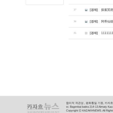
[경제]
探索冥
37
[경제]
阿蒂仙
36
[경제]
111111
35
합리적 객관성 , 평화통일 기원, 카자흐스
st. Bagenbai batira 214-13 Almaty K
Copyright ⓒ KAZAKHNEWS. All Right