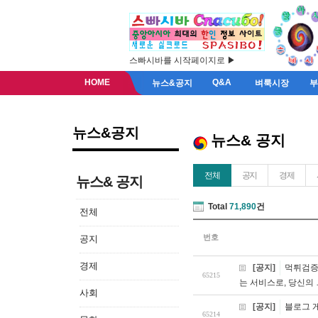
스빠시바를 시작페이지로 ▶
HOME
Q&A
뉴스&공지
벼룩시장
뉴스&공지
뉴스& 공지
전체
공지
경제
뉴스& 공지
Total
71,890
건
전체
번호
공지
경제
[공지]
먹튀검증 
65215
는 서비스로, 당신의 
사회
[공지]
블로그 
65214