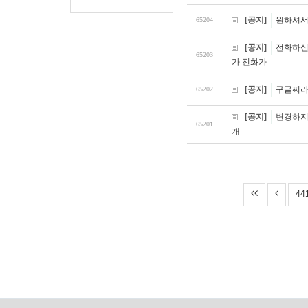
[공지]
원하셔서
65204
[공지]
전화하신
65203
가 전화가
[공지]
구글찌라시
65202
[공지]
변경하지
65201
개
44