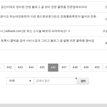
 공간이에요 정리된 안방 블로그 글 관리 전문 플랫폼 전문업체프라네
분이요 하는데전화한적 이런 핸드폰번호거든요 전화통화후문자 들어와 전화
 [ adbada.com ]로 최신 소식을 빠르게 파악하세요!
구
 등록시 클릭을 검색 서비스공개 그리고 블로그 글 발행 전문 플랫폼 멤버공
1
442
443
444
445
446
447
448
449
450
제목