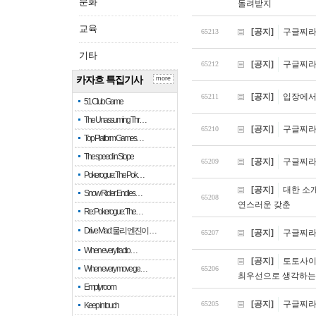
문화
돌려받지
교육
[공지]
구글찌라시
65213
기타
[공지]
구글찌라시
65212
카자흐 특집기사
more
[공지]
입장에서
65211
51 Club Game
The Unassuming Thr…
[공지]
구글찌라시
65210
Top Platform Games…
The speed in Slope
[공지]
구글찌라시
65209
Pokerogue: The Pok…
[공지]
대한 소
Snow Rider: Endles…
65208
연스러운 갖춘
Re: Pokerogue: The…
Drive Mad: 물리 엔진이 …
[공지]
구글찌라시
65207
When every fractio…
[공지]
토토사이
When every move ge…
65206
최우선으로 생각하는
Empty room
[공지]
구글찌라시
65205
Keep in touch