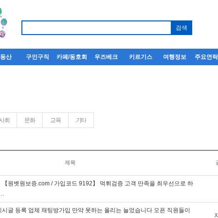
부동산
구인구직
카페/동호회
우즈베크
키르기스
여행정보
주요연
사회
문화
교육
기타
제목
【원벳원보증.com / 가입코드 9192】 먹튀검증 고객 만족을 최우선으로 하
…
게시글 등록 업체 채팅방가입 만약 못하는 올리는 늘었습니다 오픈 직원들이