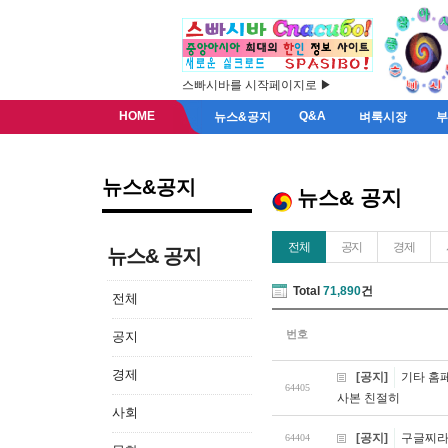
스빠시바를 시작페이지로 ▶
HOME
Q&A
뉴스&공지
벼룩시장
뉴스&공지
뉴스& 공지
전체
공지
경제
뉴스& 공지
Total
71,890
건
전체
번호
공지
경제
[공지]
기타 홈
64405
사본 친절히
사회
[공지]
구글찌라시
64404