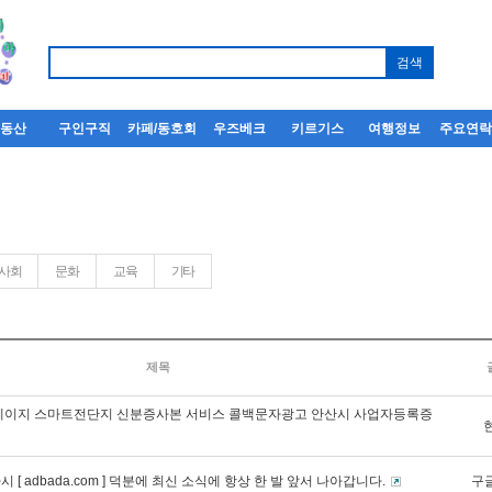
부동산
구인구직
카페/동호회
우즈베크
키르기스
여행정보
주요연
사회
문화
교육
기타
제목
페이지 스마트전단지 신분증사본 서비스 콜백문자광고 안산시 사업자등록증
 [ adbada.com ] 덕분에 최신 소식에 항상 한 발 앞서 나아갑니다.
구