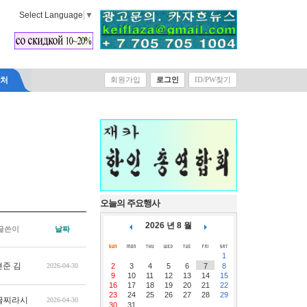
Select Language
▼
락처
회원가입
로그인
ID/PW찾기
오늘의 주요행사
2026 년 8 월
글쓴이
날짜
1
현준 김
2026-04-30
2
3
4
5
6
7
8
9
10
11
12
13
14
15
16
17
18
19
20
21
22
23
24
25
26
27
28
29
글찌라시
2026-04-30
30
31