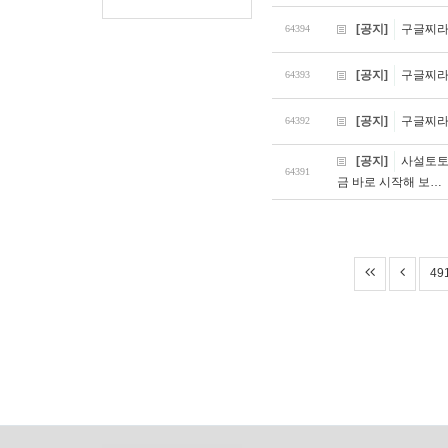
[공지]
구글찌라시
64394
[공지]
구글찌라시
64393
[공지]
구글찌라시
64392
[공지]
사설토토 
64391
금 바로 시작해 보…
49