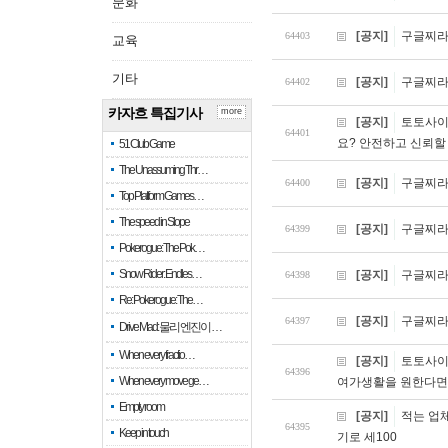
문화
[공지]
구글찌라시
64403
교육
기타
[공지]
구글찌라시
64402
카자흐 특집기사
more
[공지]
토토사이트
64401
요? 안전하고 신뢰할
51 Club Game
The Unassuming Thr…
[공지]
구글찌라시
64400
Top Platform Games…
The speed in Slope
[공지]
구글찌라시
64399
Pokerogue: The Pok…
Snow Rider: Endles…
[공지]
구글찌라시
64398
Re: Pokerogue: The…
[공지]
구글찌라시
64397
Drive Mad: 물리 엔진이 …
When every fractio…
[공지]
토토사이
64396
When every move ge…
여가생활을 원한다면,
Empty room
[공지]
적는 업
64395
Keep in touch
기로 세100