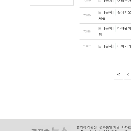
[공지]
어려운건
70840
[공지]
꼴레지오
70839
체를
[공지]
다녀왔어
70838
의
[공지]
이야기가
70837
합리적 객관성 , 평화통일 기원, 카자흐스