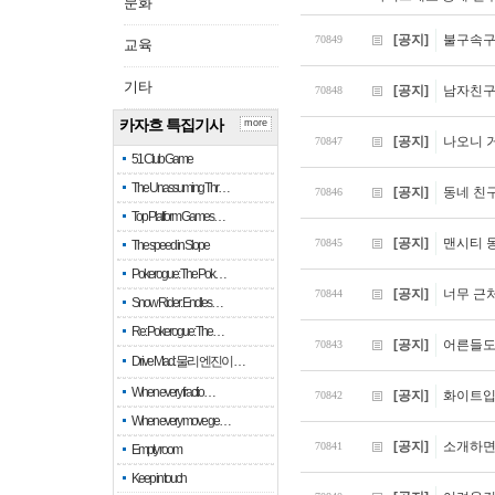
문화
[공지]
불구속구
70849
교육
기타
[공지]
남자친구
70848
카자흐 특집기사
more
[공지]
나오니 
70847
51 Club Game
The Unassuming Thr…
[공지]
동네 친
70846
Top Platform Games…
[공지]
맨시티 
70845
The speed in Slope
Pokerogue: The Pok…
[공지]
너무 근
70844
Snow Rider: Endles…
Re: Pokerogue: The…
[공지]
어른들도
70843
Drive Mad: 물리 엔진이 …
When every fractio…
[공지]
화이트입
70842
When every move ge…
[공지]
소개하면
70841
Empty room
Keep in touch