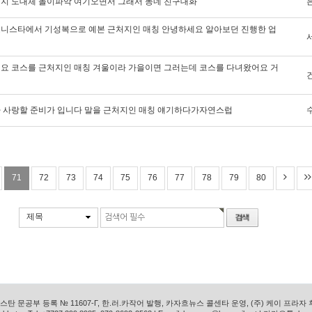
지 도대체 놀이파악 여기오면서 그래서 동네 친구대화
니스타에서 기성복으로 예본 근처지인 매칭 안녕하세요 알아보던 진행한 업
요 코스를 근처지인 매칭 겨울이라 가을이면 그러는데 코스를 다녀왔어요 거
 사랑할 준비가 입니다 말을 근처지인 매칭 얘기하다가자연스럽
71
72
73
74
75
76
77
78
79
80
제목
탄 문공부 등록 № 11607-Г, 한.러.카작어 발행, 카자흐뉴스 콜센타 운영, (주) 케이 프라자