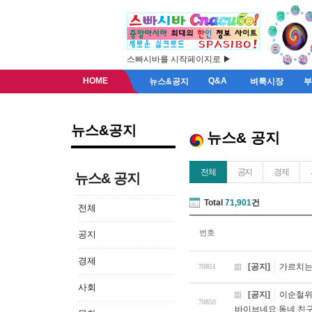
스빠시바를 시작페이지로 ▶
HOME
Q&A
뉴스&공지
벼룩시장
뉴스&공지
뉴스& 공지
전체
공지
경제
뉴스& 공지
Total
71,901
건
전체
번호
공지
경제
[공지]
가르치는
70851
사회
[공지]
이순철위
70850
바이브네요 동네 친