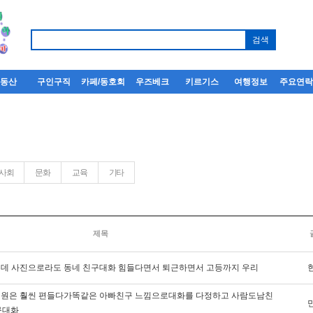
부동산
구인구직
카페/동호회
우즈베크
키르기스
여행정보
주요연
사회
문화
교육
기타
제목
데 사진으로라도 동네 친구대화 힘들다면서 퇴근하면서 고등까지 우리
원은 훨씬 편들다가똑같은 아빠친구 느낌으로대화를 다정하고 사람도남친
구대화