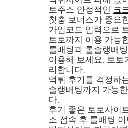
토주소 안정적인
크
첫충 보너스가 중요
가입코드 입력으로 
토토까지 이용 가능
롤배팅과 롤솔랭배팅
이용해 보세요. 토
리합니다.
먹튀 후기를 걱정하
솔랭배팅까지 가능한
다.
후기 좋은 토토사이트
소 접속 후 롤배팅 