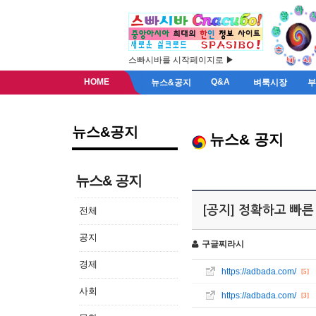
스빠시바를 시작페이지로 ▶
HOME
Q&A
뉴스&공지
벼룩시장
뉴스&공지
뉴스& 공지
뉴스& 공지
[공지] 정확하고 빠른 
전체
공지
구글찌라시
경제
https://adbada.com/
[5]
사회
https://adbada.com/
[3]