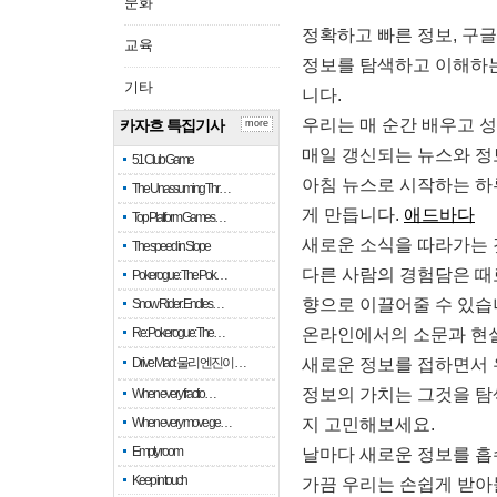
문화
정확하고 빠른 정보, 구
교육
정보를 탐색하고 이해하는
기타
니다.
우리는 매 순간 배우고 
카자흐 특집기사
more
매일 갱신되는 뉴스와 정
51 Club Game
아침 뉴스로 시작하는 하
The Unassuming Thr…
게 만듭니다.
애드바다
Top Platform Games…
새로운 소식을 따라가는 
The speed in Slope
다른 사람의 경험담은 때
Pokerogue: The Pok…
향으로 이끌어줄 수 있습
Snow Rider: Endles…
Re: Pokerogue: The…
온라인에서의 소문과 현실
Drive Mad: 물리 엔진이 …
새로운 정보를 접하면서 
정보의 가치는 그것을 탐
When every fractio…
When every move ge…
지 고민해보세요.
Empty room
날마다 새로운 정보를 흡
Keep in touch
가끔 우리는 손쉽게 받아