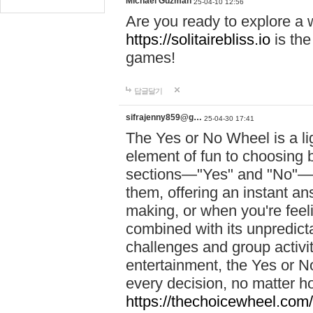
Michael Guzman
25-04-10 12:56
Are you ready to explore a 
https://solitairebliss.io
is the
games!
답글달기
sifrajenny859@g…
25-04-30 17:41
The Yes or No Wheel is a li
element of fun to choosing b
sections—"Yes" and "No"—t
them, offering an instant an
making, or when you're feeli
combined with its unpredicta
challenges and group activit
entertainment, the Yes or N
every decision, no matter h
https://thechoicewheel.com