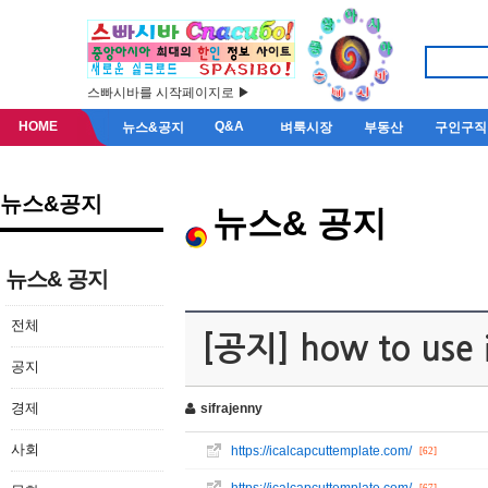
스빠시바를 시작페이지로 ▶
HOME
Q&A
뉴스&공지
벼룩시장
부동산
구인구직
뉴스&공지
뉴스& 공지
뉴스& 공지
전체
[공지] how to use i
공지
경제
sifrajenny
사회
https://icalcapcuttemplate.com/
[62]