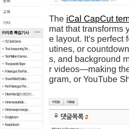
https://icalcapcuttemplate.com/
문화
[67]
교육
The
iCal CapCut tem
기타
mat that transforms y
카자흐 특집기사
more
e layout. It's perfec
51 Club Game
utines, or countdowns
The Unassuming Thr…
s, and background mu
Top Platform Games…
The speed in Slope
r videos—making them
Pokerogue: The Pok…
gram, or YouTube Sho
Snow Rider: Endles…
Re: Pokerogue: The…
Drive Mad: 물리 엔진이 …
When every fractio…
When every move ge…
댓글목록
2
Empty room
Keep in touch