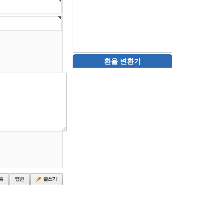
환율 변환기