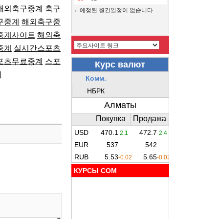
해외축구중계
축구
예정된 월간일정이 없습니다.
구중계
해외축구중
중계사이트
해외축
중계
실시간스포츠
포츠무료중계
스포
계
КУРСЫ COM