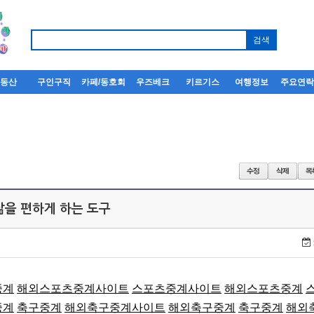
부동산
구인구직
카페/동호회
우즈베크
키르기스
여행정보
주요연
 삶을 편하게 하는 도구
중계
해외스포츠중계사이트
스포츠중계사이트
해외스포츠중계
중계
축구중계
해외축구중계사이트
해외축구중계
축구중계
해외