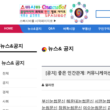
스빠시바를 시작페이지로 ▶
HOME
Q&A
뉴스&공지
벼룩시장
부동산
구인구직
뉴스&공지
뉴스& 공지
뉴스& 공지
[공지] 좋은 인간관계: 커뮤니케이
전체
공지
열라면
경제
부산눈썹문신
해운대눈썹문신
서면눈
사회
눈썹문신
창원눈썹문신
여수눈썹문신