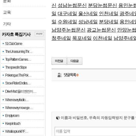
문화
신
성남눈썹문신
분당눈썹문신
용인눈
교육
일
대구네일
울산네일
인천네일
광주네
일
수원네일
성남네일
분당네일
용인네
기타
남양주눈썹문신
광교눈썹문신
안양눈
카자흐 특집기사
more
청주네일
목포네일
이천네일
남양주네
51 Club Game
The Unassuming Thr…
Top Platform Games…
The speed in Slope
Pokerogue: The Pok…
댓글목록
0
Snow Rider: Endles…
Drive Mad: 물리 엔진이 …
When every fractio…
When every move ge…
Empty room
이름과 비밀번호, 우측의 자동입력방지 문구를 
Keep in touch
What is sprunki? F…