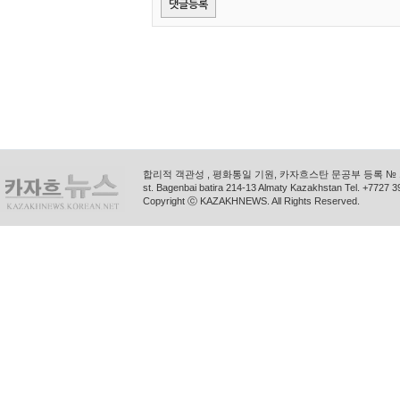
합리적 객관성 , 평화통일 기원, 카자흐스탄 문공부 등록 № 11
st. Bagenbai batira 214-13 Almaty Kazakhstan Tel. +772
Copyright ⓒ KAZAKHNEWS. All Rights Reserved.