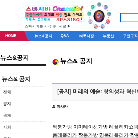
스빠시바를 시작페이지로 ▶
HOME
Q&A
뉴스&공지
벼룩시장
부동산
구인구직
뉴스&공지
뉴스& 공지
뉴스& 공지
[공지] 미래의 예술: 창의성과 혁신
전체
공지
마사카
경제
짝퉁가방
이미테이션가방
레플리카쇼
사회
품레플리카
짝퉁가방
명품레플리카
짝