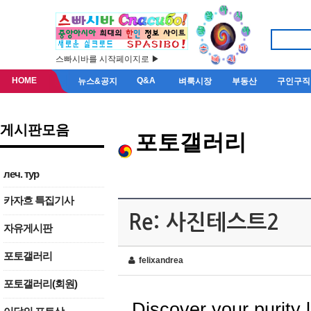
스빠시바를 시작페이지로 ▶
HOME
Q&A
뉴스&공지
벼룩시장
부동산
구인구직
게시판모음
포토갤러리
леч. тур
카자흐 특집기사
Re: 사진테스트2
자유게시판
포토갤러리
felixandrea
포토갤러리(회원)
Discover your purity l