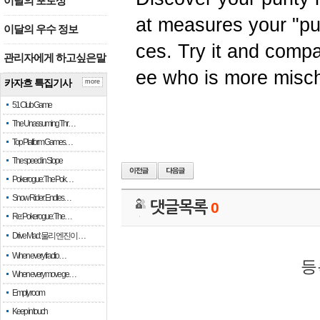
이달의 포토상
at measures your "pur
이달의 우수 정보
ces. Try it and compa
관리자에게 하고싶은말
ee who is more misch
카자흐 특집기사
more
51 Club Game
The Unassuming Thr…
Top Platform Games…
The speed in Slope
Pokerogue: The Pok…
Snow Rider: Endles…
댓글목록
0
Re: Pokerogue: The…
Drive Mad: 물리 엔진이 …
When every fractio…
등
When every move ge…
Empty room
Keep in touch