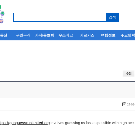
부동산
구인구직
카페/동호회
우즈베크
키르기스
여행정보
주요연
25-02
ttps://geoguessrunlimited.org
involves guessing as fast as possible with high accu