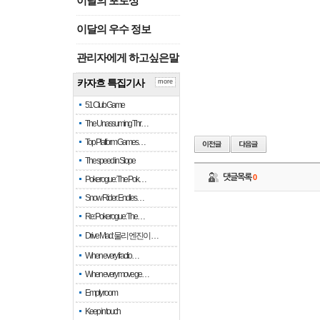
이달의 포토상
이달의 우수 정보
관리자에게 하고싶은말
카자흐 특집기사
more
51 Club Game
The Unassuming Thr…
Top Platform Games…
The speed in Slope
댓글목록
0
Pokerogue: The Pok…
Snow Rider: Endles…
Re: Pokerogue: The…
Drive Mad: 물리 엔진이 …
When every fractio…
When every move ge…
Empty room
Keep in touch