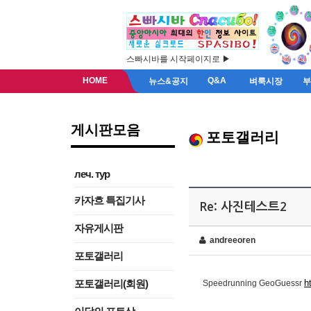
스빠시바를 시작페이지로 ▶
HOME
Q&A
뉴스&공지
벼룩시장
게시판모음
포토갤러리
леч. тур
카자흐 특집기사
Re: 사진테스트2
자유게시판
andreeoren
포토갤러리
h
포토갤러리(회원)
Speedrunning GeoGuessr