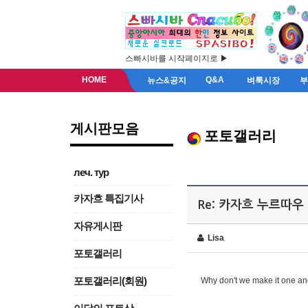
스빠시바를 시작페이지로 ▶
HOME
Q&A
뉴스&공지
벼룩시장
게시판모음
포토갤러리
леч. тур
카자흐 특집기사
Re: 카자흐 누르따우
자유게시판
Lisa
포토갤러리
포토갤러리(회원)
Why don't we make it one a