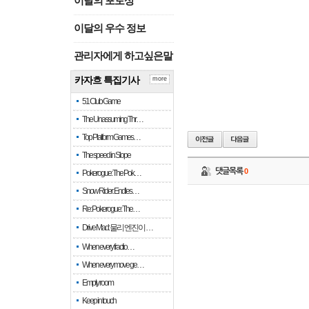
이달의 포토상
이달의 우수 정보
관리자에게 하고싶은말
카자흐 특집기사
more
51 Club Game
The Unassuming Thr…
Top Platform Games…
The speed in Slope
댓글목록
0
Pokerogue: The Pok…
Snow Rider: Endles…
Re: Pokerogue: The…
Drive Mad: 물리 엔진이 …
When every fractio…
When every move ge…
Empty room
Keep in touch