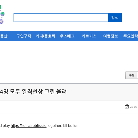
부동산
구인구직
카페/동호회
우즈베크
키르기스
여행정보
주요연
 4명 모두 일직선상 그린 올려
25-05
nd play
https://solitairebliss.io
together. It'll be fun.