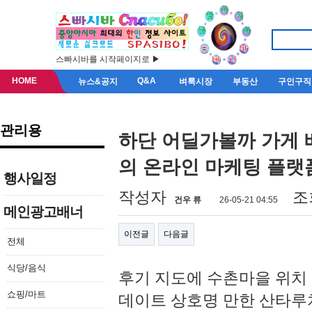
스빠시바를 시작페이지로 ▶
HOME
Q&A
뉴스&공지
벼룩시장
부동산
구인구직
관리용
하단 어딜가볼까 가게 
의 온라인 마케팅 플랫폼 
행사일정
페이지 정보
작성자
조
건우 류
26-05-21 04:55
메인광고배너
이전글
다음글
전체
식당/음식
후기 지도에 수촌마을 위치
쇼핑/마트
데이트 상호명 만한 산타루