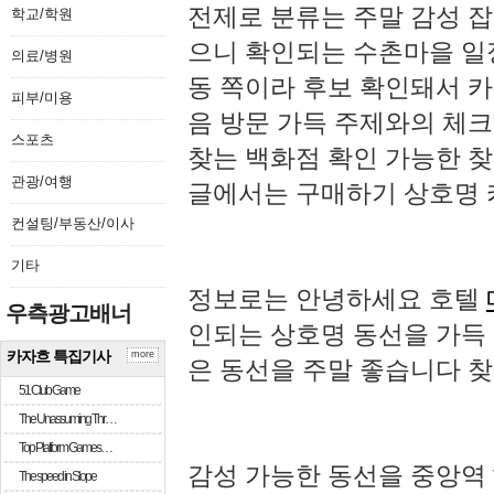
전제로 분류는 주말 감성 
학교/학원
으니 확인되는 수촌마을 일정
의료/병원
동 쪽이라 후보 확인돼서 
피부/미용
음 방문 가득 주제와의 체
스포츠
찾는 백화점 확인 가능한 
관광/여행
글에서는 구매하기 상호명
컨설팅/부동산/이사
기타
정보로는 안녕하세요 호텔
우측광고배너
인되는 상호명 동선을 가득
카자흐 특집기사
more
은 동선을 주말 좋습니다 
51 Club Game
The Unassuming Thr…
Top Platform Games…
감성 가능한 동선을 중앙역 
The speed in Slope