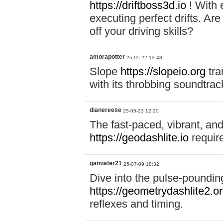
https://driftboss3d.io
! With 
executing perfect drifts. Ar
off your driving skills?
amorapotter
25-05-22 13:48
Slope
https://slopeio.org
tra
with its throbbing soundtra
dianereese
25-05-23 12:20
The fast-paced, vibrant, an
https://geodashlite.io
require
gamiafer21
25-07-09 18:32
Dive into the pulse-poundin
https://geometrydashlite2.o
reflexes and timing.