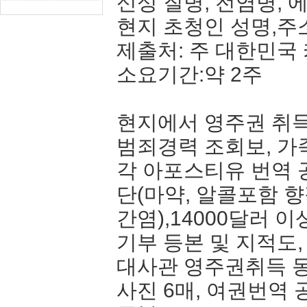
신성 질병, 전염병, 에
현지 초청인 성명,주소
제출처: 주 대한민국
소요기간:약 2주
현지에서 영주권 취
범죄경력 조회보, 가
각 아포스티유 번역 
단(마약, 알콜포함 향
간염),14000달러 
기부 등본 및 지적도,
대사관 영주권취득 동
사진 6매, 여권번역 