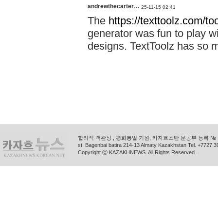
andrewthecarter…
25-11-15 02:41
The
https://texttoolz.com/to
generator was fun to play wi
designs. TextToolz has so ma
합리적 객관성 , 평화통일 기원, 카자흐스탄 문공부 등록 № 11
st. Bagenbai batira 214-13 Almaty Kazakhstan Tel. +772
Copyright ⓒ KAZAKHNEWS. All Rights Reserved.