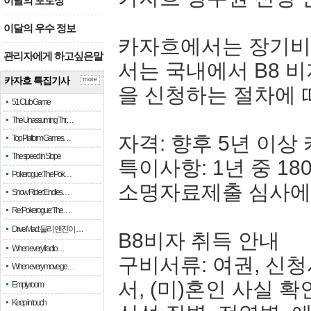
이달의 포토상
이달의 우수 정보
카자흐에서는 장기비자(
관리자에게 하고싶은말
서는 국내에서 B8 
카자흐 특집기사
more
을 신청하는 절차에 
51 Club Game
The Unassuming Thr…
자격: 향후 5년 이상
Top Platform Games…
The speed in Slope
특이사항: 1년 중 1
Pokerogue: The Pok…
소명자료제출 심사에 
Snow Rider: Endles…
Re: Pokerogue: The…
Drive Mad: 물리 엔진이 …
B8비자 취득 안내
When every fractio…
구비서류: 여권, 신청
When every move ge…
서, (미)혼인 사실 
Empty room
Keep in touch