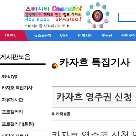
스빠시바를 시작페이지로 ▶
HOME
Q&A
뉴스&공지
벼룩시장
부동산
구인구직
게시판모음
카자흐 특집기사
леч. тур
카자흐 특집기사
카자흐 영주권 신청
자유게시판
포토갤러리
카작불곰
포토갤러리(회원)
카자흐 영주권 신청 